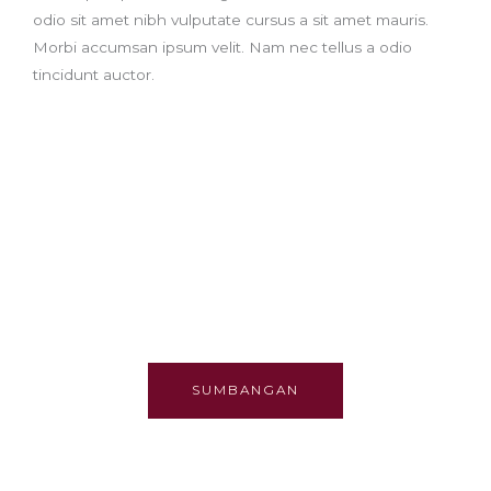
odio sit amet nibh vulputate cursus a sit amet mauris.
Morbi accumsan ipsum velit. Nam nec tellus a odio
tincidunt auctor.
INFAQ / SUMBANGAN
Sumbangan untuk dakwah & kebajikan muallaf
SUMBANGAN