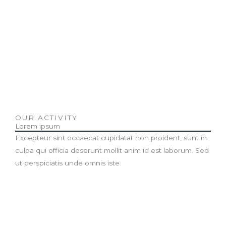
A FEW WORDS ABOUT
What We Do
OUR ACTIVITY
Lorem ipsum
Excepteur sint occaecat cupidatat non proident, sunt in
culpa qui officia deserunt mollit anim id est laborum. Sed
ut perspiciatis unde omnis iste.