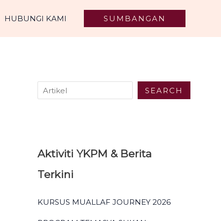
S
HUBUNGI KAMI
SUMBANGAN
e
a
r
c
h
SEARCH
Aktiviti YKPM & Berita
Terkini
KURSUS MUALLAF JOURNEY 2026