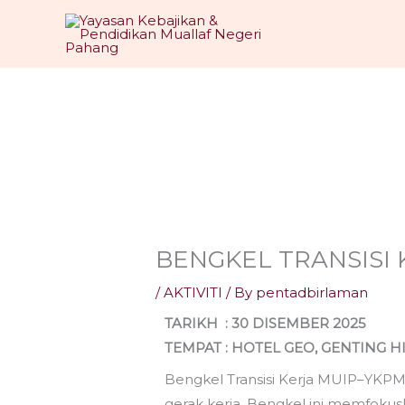
Skip
to
content
BENGKEL TRANSISI
/
AKTIVITI
/ By
pentadbirlaman
TARIKH : 30 DISEMBER 2025
TEMPAT : HOTEL GEO, GENTING 
Bengkel Transisi Kerja MUIP–YKPM
gerak kerja. Bengkel ini memfoku