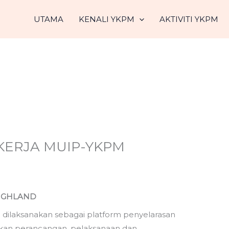
UTAMA
KENALI YKPM
AKTIVITI YKPM
 KERJA MUIP-YKPM
HIGHLAND
 dilaksanakan sebagai platform penyelarasan
skan perancangan, pelaksanaan dan