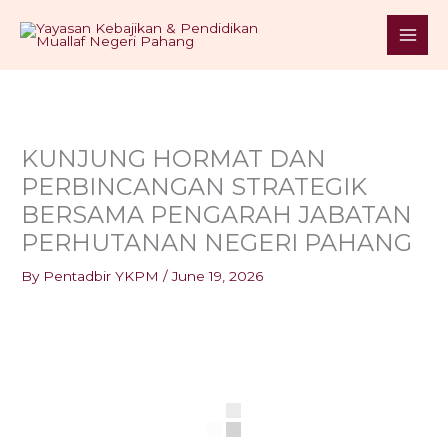
Skip
S
to
e
content
a
r
c
h
KUNJUNG HORMAT DAN
PERBINCANGAN STRATEGIK
BERSAMA PENGARAH JABATAN
PERHUTANAN NEGERI PAHANG
By
Pentadbir YKPM
/
June 19, 2026