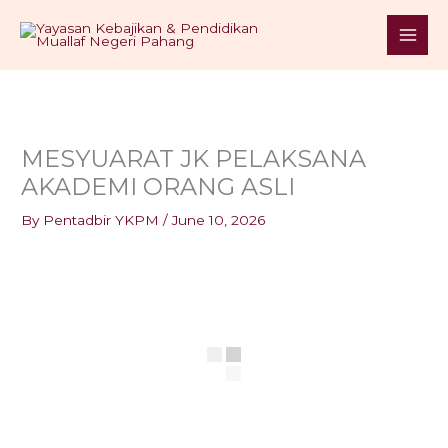
Skip
S
to
e
content
a
r
c
h
MESYUARAT JK PELAKSANA
AKADEMI ORANG ASLI
By
Pentadbir YKPM
/
June 10, 2026