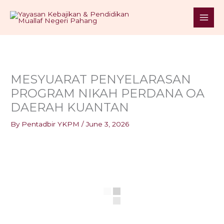
Skip
S
to
e
content
a
r
c
h
MESYUARAT PENYELARASAN
PROGRAM NIKAH PERDANA OA
DAERAH KUANTAN
By
Pentadbir YKPM
/
June 3, 2026