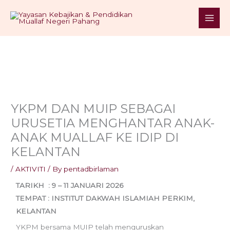
Skip
S
to
e
content
a
r
c
h
YKPM DAN MUIP SEBAGAI
URUSETIA MENGHANTAR ANAK-
ANAK MUALLAF KE IDIP DI
KELANTAN
/
AKTIVITI
/ By
pentadbirlaman
TARIKH : 9 – 11 JANUARI 2026
TEMPAT : INSTITUT DAKWAH ISLAMIAH PERKIM,
KELANTAN
YKPM bersama MUIP telah menguruskan